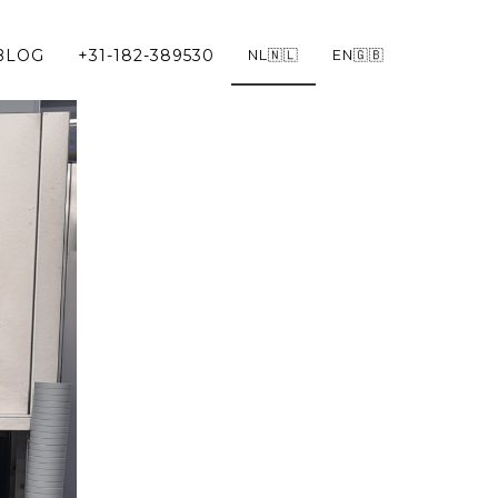
BLOG
+31-182-389530
NL🇳🇱
EN🇬🇧