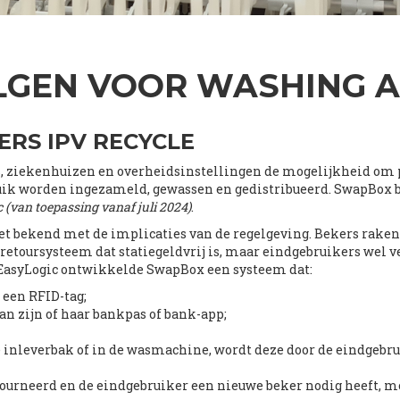
LGEN VOOR WASHING AS
ERS IPV RECYCLE
s, ziekenhuizen en overheidsinstellingen de mogelijkheid om pl
ruik worden ingezameld, gewassen en gedistribueerd. SwapBox 
 (van toepassing vanaf juli 2024)
.
iet bekend met de implicaties van de regelgeving. Bekers raken
retoursysteem dat statiegeldvrij is, maar eindgebruikers wel 
EasyLogic ontwikkelde SwapBox een systeem dat:
 een RFID-tag;
an zijn of haar bankpas of bank-app;
 inleverbak of in de wasmachine, wordt deze door de eindgebru
urneerd en de eindgebruiker een nieuwe beker nodig heeft, moet 